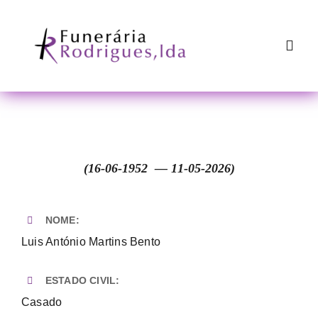
Skip
to
content
Toggl
Navig
Início
A Funerária
(16-06-1952 — 11-05-2026)
Serviços
NOME:
Luis António Martins Bento
Florista
ESTADO CIVIL:
Questões Frequentes
Casado