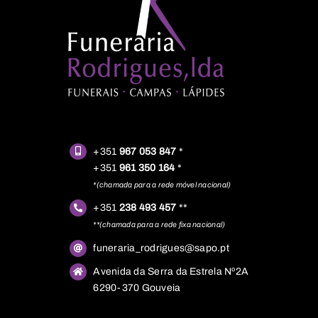
+351
967 053 847
*
+351
961 350 164
*
*(chamada para a rede móvel nacional)
+351
238 493 457
**
**(chamada para a rede fixa nacional)
funeraria_rodrigues@sapo.pt
Avenida da Serra da Estrela Nº2A
6290-370 Gouveia