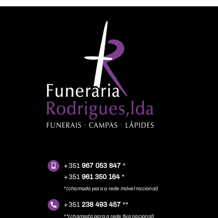
+351
967 053 847
*
+351
961 350 164
*
*(chamada para a rede móvel nacional)
+351
238 493 457
**
**(chamada para a rede fixa nacional)