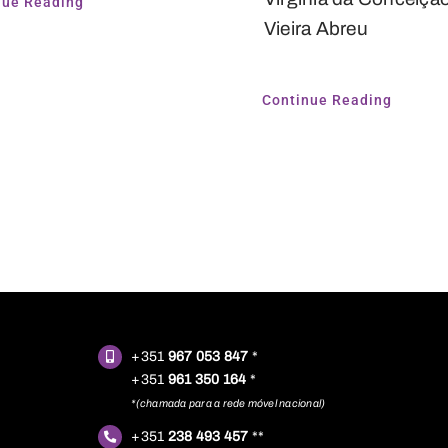
nue Reading
Vieira Abreu
Continue Reading
+351
967 053 847
*
+351
961 350 164
*
*(chamada para a rede móvel nacional)
+351
238 493 457
**