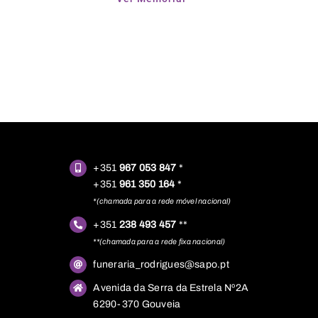
+351
967 053 847
*
+351
961 350 164
*
*(chamada para a rede móvel nacional)
+351
238 493 457
**
**(chamada para a rede fixa nacional)
funeraria_rodrigues@sapo.pt
Avenida da Serra da Estrela Nº2A
6290-370 Gouveia