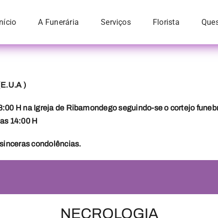
Início
A Funerária
Serviços
Florista
Ques
(E.U.A )
 18:00 H na Igreja de Ribamondego seguindo-se o cortejo fune
das 14:00 H
sinceras condolências.
NECROLOGIA