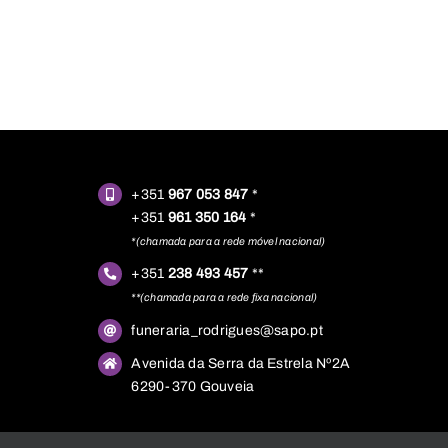
+351
967 053 847
*
+351
961 350 164
*
*(chamada para a rede móvel nacional)
+351
238 493 457
**
**(chamada para a rede fixa nacional)
funeraria_rodrigues@sapo.pt
Avenida da Serra da Estrela Nº2A
6290-370 Gouveia