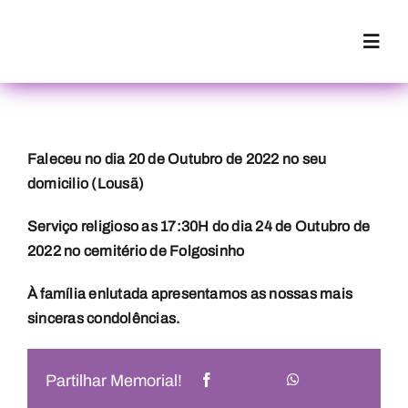
Skip
to
Toggl
content
Navig
Início
Faleceu no dia 20 de Outubro de 2022 no seu
A Funerária
domicilio (Lousã)
Serviço religioso as 17:30H do dia 24 de Outubro de
Serviços
2022 no cemitério de Folgosinho
À família enlutada apresentamos as nossas mais
Florista
sinceras condolências.
Questões Fre
Partilhar Memorial!