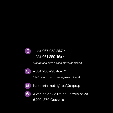
+351
967 053 847
*
+351
961 350 164
*
*(chamada para a rede móvel nacional)
+351
238 493 457
**
**(chamada para a rede fixa nacional)
funeraria_rodrigues@sapo.pt
Avenida da Serra da Estrela Nº2A
6290-370 Gouveia