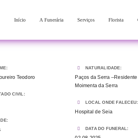
Início
A Funerária
Serviços
Florista
ME:
NATURALIDADE:
oureiro Teodoro
Paços da Serra –Residente
Moimenta da Serra
TADO CIVIL:
LOCAL ONDE FALECEU
Hospital de Seia
ADE:
DATA DO FUNERAL:
s
02-08-2025