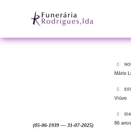
Skip
to
content
NO
Mário L
ES
Viúvo
ID
86 ano
(05-06-1939 — 31-07-2025)