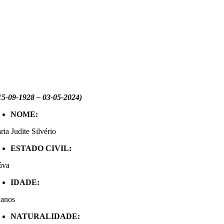
15-09-1928 – 03-05-2024)
NOME:
ia Judite Silvério
ESTADO CIVIL:
úva
IDADE:
 anos
NATURALIDADE: