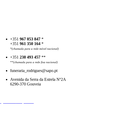
+351
967 053 847
*
+351
961 350 164
*
*(chamada para a rede móvel nacional)
+351
238 493 457
**
**(chamada para a rede fixa nacional)
funeraria_rodrigues@sapo.pt
Avenida da Serra da Estrela Nº2A
6290-370 Gouveia
Necrologia
Questões
Frequentes
Política de Privacidade e Cookies