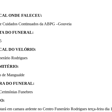
CAL ONDE FALECEU:
e Cuidados Continuados da ABPG –Gouveia
TA DO FUNERAL:
5
CAL DO VELÓRIO:
nerário Rodrigues
MITÉRIO:
o de Mangualde
RA DO FUNERAL:
Cerimónias Funebres
O:
tará em camara ardente no Centro Funerário Rodrigues terça-feira dia 1