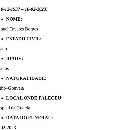
10-12-1937 – 10-02-2023)
NOME:
nuel Tavares Borges
ESTADO CIVIL:
sado
IDADE:
 anos
NATURALIDADE:
nhó–Gouveia
LOCAL ONDE FALECEU:
spital da Guarda
DATA DO FUNERAL:
-02-2023