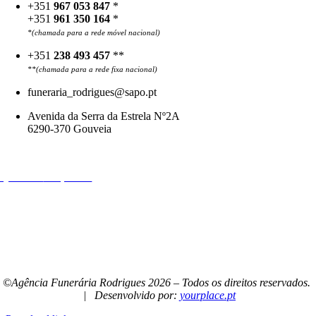
+351
967 053 847
*
+351
961 350 164
*
*(chamada para a rede móvel nacional)
+351
238 493 457
**
**(chamada para a rede fixa nacional)
funeraria_rodrigues@sapo.pt
Avenida da Serra da Estrela Nº2A
6290-370 Gouveia
Necrologia
Questões
Frequentes
Política de Privacidade e Cookies
©Agência Funerária Rodrigues
2026 – Todos os direitos reservados.
| Desenvolvido por:
yourplace.pt