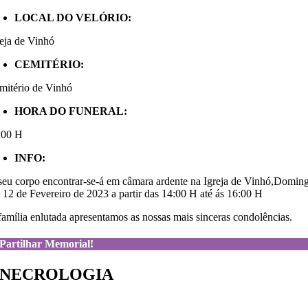
LOCAL DO VELÓRIO:
reja de Vinhó
CEMITÉRIO:
mitério de Vinhó
HORA DO FUNERAL:
:00 H
INFO:
seu corpo encontrar-se-á em câmara ardente na Igreja de Vinhó,Domin
a 12 de Fevereiro de 2023 a partir das 14:00 H até ás 16:00 H
família enlutada apresentamos as nossas mais sinceras condolências.
Partilhar Memorial!
NECROLOGIA