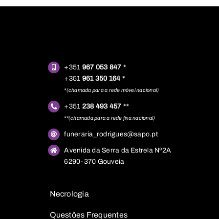
+351
967 053 847
*
+351
961 350 164
*
*(chamada para a rede móvel nacional)
+351
238 493 457
**
**(chamada para a rede fixa nacional)
funeraria_rodrigues@sapo.pt
Avenida da Serra da Estrela Nº2A
6290-370 Gouveia
Necrologia
Questões
Frequentes