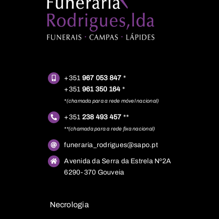
+351
967 053 847
*
+351
961 350 164
*
*(chamada para a rede móvel nacional)
+351
238 493 457
**
**(chamada para a rede fixa nacional)
funeraria_rodrigues@sapo.pt
Avenida da Serra da Estrela Nº2A
6290-370 Gouveia
Necrologia