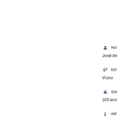
Skip
to
content
NO
José de
ES
Viúvo
ID
100 an
IN