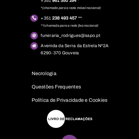
+351
961 350 164
*
*(chamada para a rede móvel nacional)
+351
238 493 457
**
**(chamada para a rede fixa nacional)
funeraria_rodrigues@sapo.pt
Avenida da Serra da Estrela Nº2A
6290-370 Gouveia
Necrologia
Questões
Frequentes
Política de Privacidade e Cookies