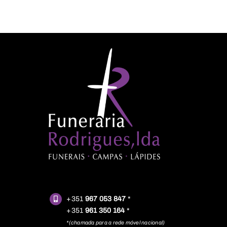
+351
967 053 847
*
+351
961 350 164
*
*(chamada para a rede móvel nacional)