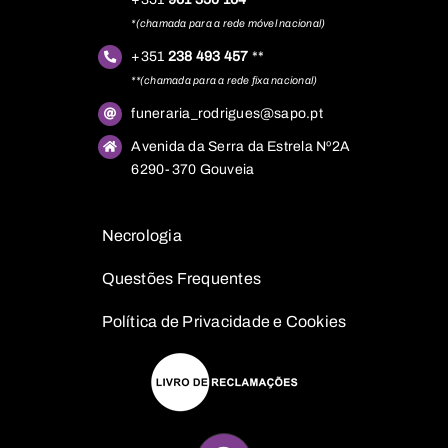
*(chamada para a rede móvel nacional)
+351
238 493 457
**
**(chamada para a rede fixa nacional)
funeraria_rodrigues@sapo.pt
Avenida da Serra da Estrela Nº2A
6290-370 Gouveia
Necrologia
Questões
Frequentes
Política de Privacidade e Cookies