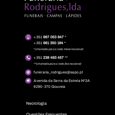
+351
967 053 847
*
+351
961 350 164
*
*(chamada para a rede móvel nacional)
+351
238 493 457
**
**(chamada para a rede fixa nacional)
funeraria_rodrigues@sapo.pt
Avenida da Serra da Estrela Nº2A
6290-370 Gouveia
Necrologia
Questões
Frequentes