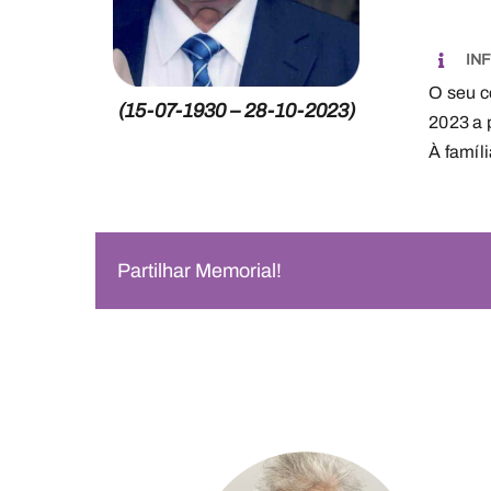
IN
O seu c
(15-07-1930 – 28-10-2023)
2023 a 
À famíl
Partilhar Memorial!