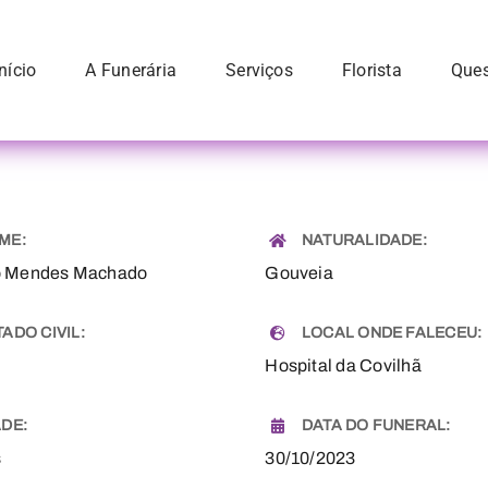
Início
A Funerária
Serviços
Florista
Ques
ME:
NATURALIDADE:
o Mendes Machado
Gouveia
TADO CIVIL:
LOCAL ONDE FALECEU:
Hospital da Covilhã
ADE:
DATA DO FUNERAL:
s
30/10/2023