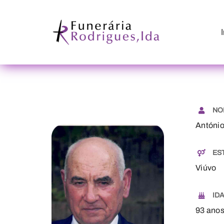
Skip
to
content
NO
Antóni
ES
Viúvo
ID
93 ano