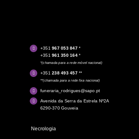
+351
967 053 847
*
+351
961 350 164
*
*(chamada para a rede móvel nacional)
+351
238 493 457
**
**(chamada para a rede fixa nacional)
funeraria_rodrigues@sapo.pt
Avenida da Serra da Estrela Nº2A
6290-370 Gouveia
Necrologia