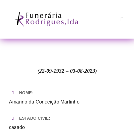
Skip
to
content
Toggl
Navig
Início
A Funerária
(22-09-1932 – 03-08-2023)
Serviços
NOME:
Amarino da Conceição Martinho
Florista
ESTADO CIVIL:
Questões Frequentes
casado